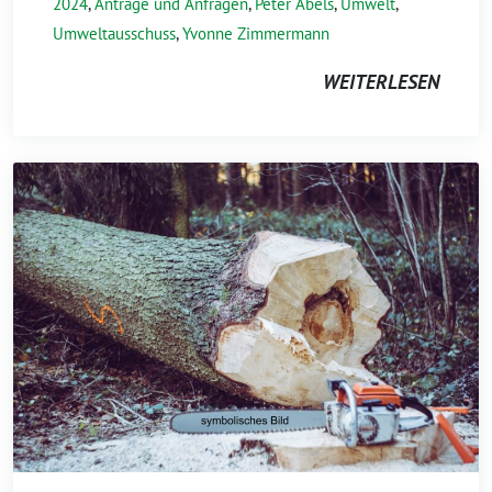
2024
,
Anträge und Anfragen
,
Peter Abels
,
Umwelt
,
Umweltausschuss
,
Yvonne Zimmermann
WEITERLESEN