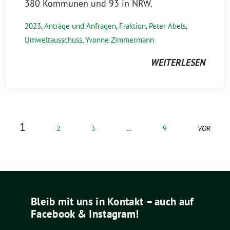
380 Kommunen und 93 in NRW.
2023
,
Anträge und Anfragen
,
Fraktion
,
Peter Abels
,
Umweltausschuss
,
Yvonne Zimmermann
WEITERLESEN
1
2
3
…
9
VOR
Bleib mit uns in Kontakt – auch auf
Facebook & Instagram!