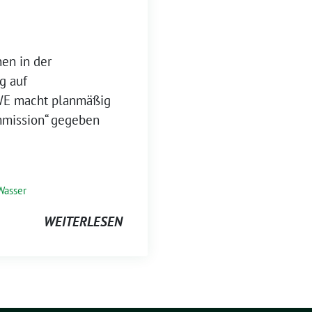
nen in der
g auf
WE macht planmäßig
ommission“ gegeben
Wasser
WEITERLESEN