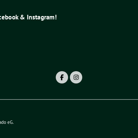
acebook & Instagram!
ado eG
.