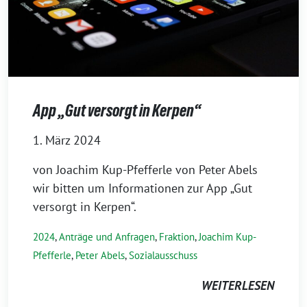
App „Gut versorgt in Kerpen“
1. März 2024
von Joachim Kup-Pfefferle von Peter Abels
wir bitten um Informationen zur App „Gut
versorgt in Kerpen“.
2024
,
Anträge und Anfragen
,
Fraktion
,
Joachim Kup-
Pfefferle
,
Peter Abels
,
Sozialausschuss
WEITERLESEN