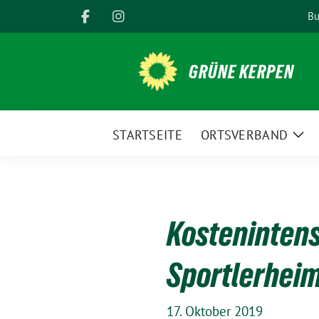
Weiter
Bu
zum
Inhalt
GRÜNE KERPEN
STARTSEITE
ORTSVERBAND
Zei
Unt
Kostenintens
Sportlerheim
17. Oktober 2019