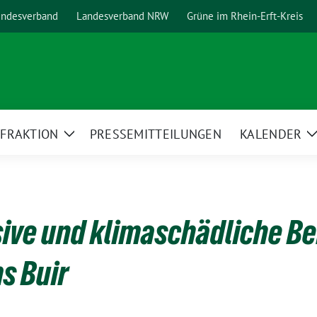
ndesverband
Landesverband NRW
Grüne im Rhein-Erft-Kreis
FRAKTION
PRESSEMITTEILUNGEN
KALENDER
ge
Zeige
ermenü
Untermenü
ive und klimaschädliche B
s Buir