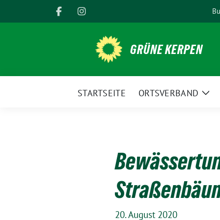
Weiter
Bu
zum
Inhalt
GRÜNE KERPEN
STARTSEITE
ORTSVERBAND
Zei
Unt
Bewässertun
Straßenbäu
20. August 2020