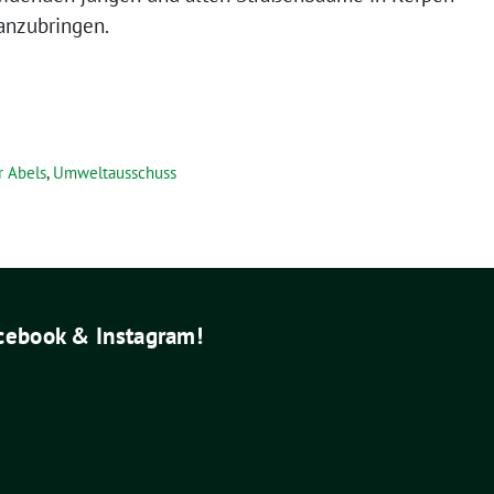
anzubringen.
r Abels
,
Umweltausschuss
acebook & Instagram!