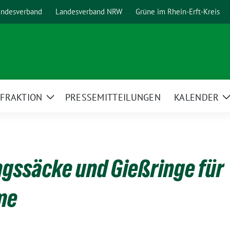
ndesverband
Landesverband NRW
Grüne im Rhein-Erft-Kreis
FRAKTION
PRESSEMITTEILUNGEN
KALENDER
ge
Zeige
ermenü
Untermenü
gssäcke und Gießringe für
me