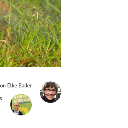
on Elke Bader
s
e