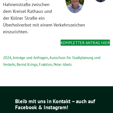
Hahnenstraße zwischen
dem Kreisel Rathaus und
der Kölner Straße ein
Überholverbot mit einem Verkehrszeichen
einzurichten.
KOMPLETTER ANTRAG HIER
2024
,
Anträge und Anfragen
,
Ausschuss für Stadtplanung und
Verkehr
,
Bernd Krings
,
Fraktion
,
Peter Abels
Bleib mit uns in Kontakt – auch auf
Facebook & Instagram!