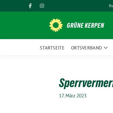
Weiter
Bu
zum
Inhalt
GRÜNE KERPEN
STARTSEITE
ORTSVERBAND
Zei
Unt
Sperrvermer
17. März 2023