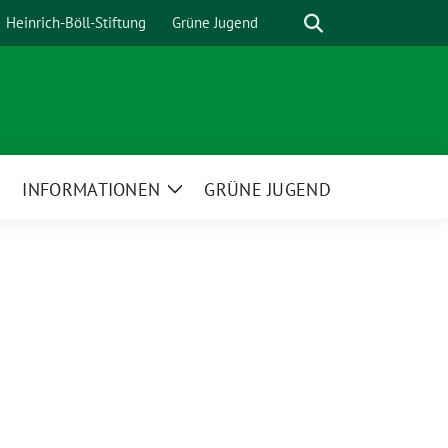
Suche
Heinrich-Böll-Stiftung
Grüne Jugend
INFORMATIONEN
GRÜNE JUGEND
Zeige
Zeige
Untermenü
Untermenü