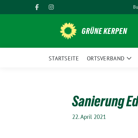
Weiter
Bu
zum
Inhalt
GRÜNE KERPEN
STARTSEITE
ORTSVERBAND
Zei
Unt
Sanierung Ed
22. April 2021