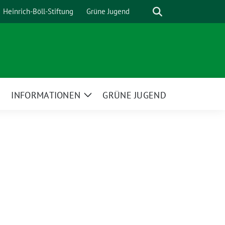
Suche
Heinrich-Böll-Stiftung
Grüne Jugend
INFORMATIONEN
GRÜNE JUGEND
Zeige
Zeige
Untermenü
Untermenü