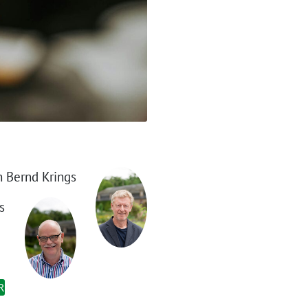
 Bernd Krings
s
R