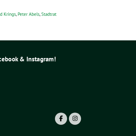
d Krings
,
Peter Abels
,
Stadtrat
acebook & Instagram!