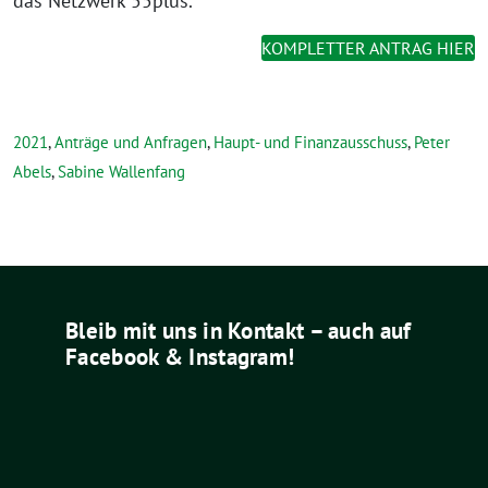
das Netzwerk 55plus.
KOMPLETTER ANTRAG HIER
2021
,
Anträge und Anfragen
,
Haupt- und Finanzausschuss
,
Peter
Abels
,
Sabine Wallenfang
Bleib mit uns in Kontakt – auch auf
Facebook & Instagram!