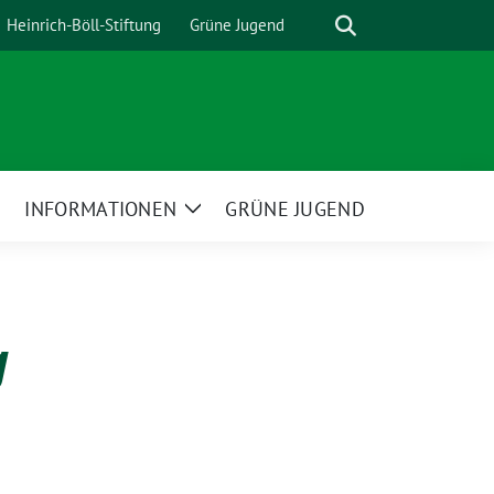
Suche
Heinrich-Böll-Stiftung
Grüne Jugend
INFORMATIONEN
GRÜNE JUGEND
Zeige
Zeige
Untermenü
Untermenü
g