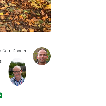
n Gero Donner
s
R