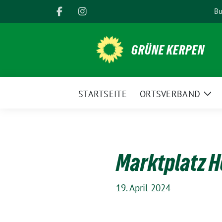
Weiter
Bu
zum
Inhalt
GRÜNE KERPEN
STARTSEITE
ORTSVERBAND
Zei
Unt
Marktplatz 
19. April 2024