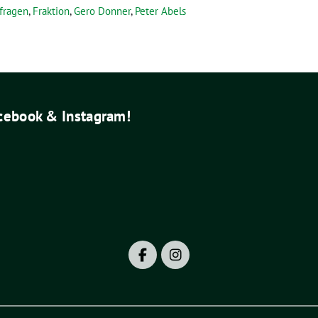
fragen
,
Fraktion
,
Gero Donner
,
Peter Abels
acebook & Instagram!