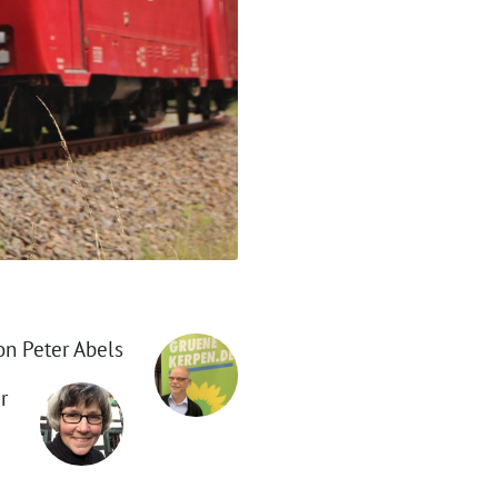
on Peter Abels
r