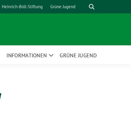
Suche
Heinrich-Böll-Stiftung
Grüne Jugend
INFORMATIONEN
GRÜNE JUGEND
Zeige
Zeige
Untermenü
Untermenü
g