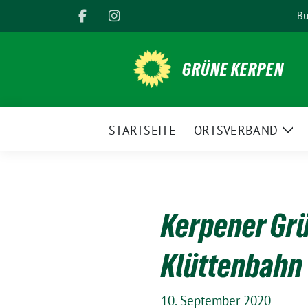
Weiter
Bu
zum
Inhalt
GRÜNE KERPEN
STARTSEITE
ORTSVERBAND
Zei
Unt
Kerpener Gr
Klüttenbahn
10. September 2020