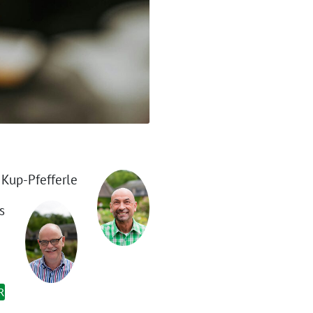
 Kup-Pfefferle
s
R