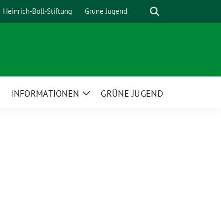
Suche
Heinrich-Böll-Stiftung
Grüne Jugend
INFORMATIONEN
GRÜNE JUGEND
Zeige
Zeige
Untermenü
Untermenü