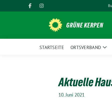
Weiter
Bu
zum
Inhalt
GRÜNE KERPEN
STARTSEITE
ORTSVERBAND
Zei
Unt
Aktuelle Hau
10. Juni 2021