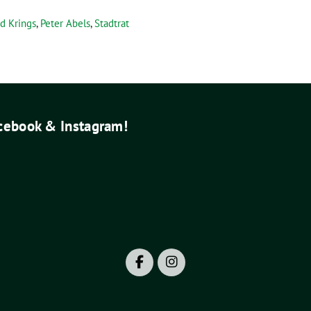
d Krings
,
Peter Abels
,
Stadtrat
acebook & Instagram!